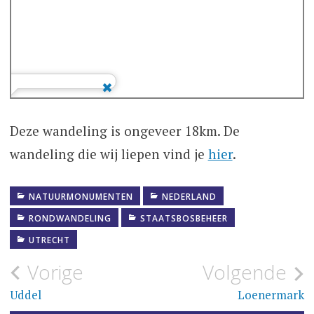
Deze wandeling is ongeveer 18km. De
wandeling die wij liepen vind je
hier
.
NATUURMONUMENTEN
NEDERLAND
RONDWANDELING
STAATSBOSBEHEER
UTRECHT
Bericht
Vorige
Volgende
navigatie
Uddel
Loenermark