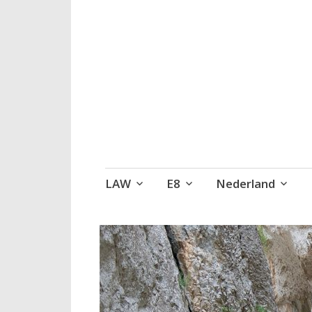
Wandelen, een 
Naar
LAW
E8
Nederland
de
inhoud
springen