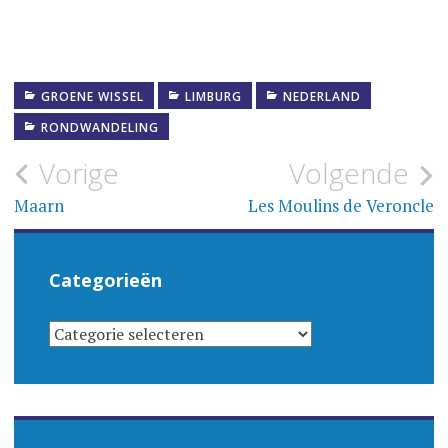
GROENE WISSEL
LIMBURG
NEDERLAND
RONDWANDELING
Bericht
Vorige
Volgende
navigatie
Maarn
Les Moulins de Veroncle
Categorieën
CATEGORIEËN