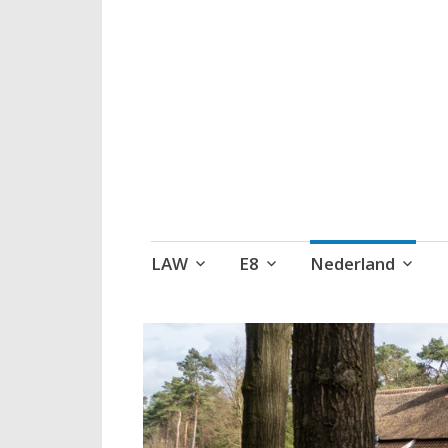
Wandelen, een 
Naar
LAW
E8
Nederland
de
inhoud
springen