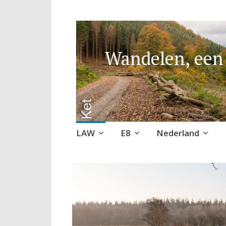
Wandelen, een 
Naar
LAW
E8
Nederland
de
inhoud
springen