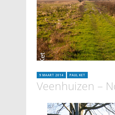
9 MAART 2014
PAUL KET
Veenhuizen – N