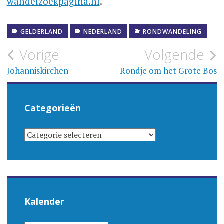
wandelzoekpagina.nl
.
GELDERLAND
NEDERLAND
RONDWANDELING
Bericht
Vorige
Volgende
navigatie
Johanniskirchen
Rondje om het Grote Bos
Categorieën
CATEGORIEËN
Kalender