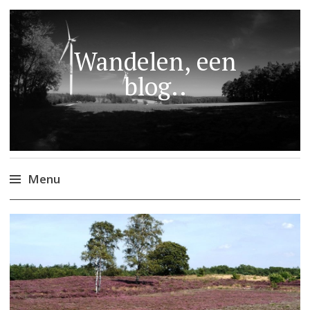
Wandelen, een
blog..
Menu
Naar
de
inhoud
springen