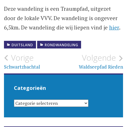
Deze wandeling is een Traumpfad, uitgezet
door de lokale VVV. De wandeling is ongeveer
6,5km. De wandeling die wij liepen vind je
hier
.
DUITSLAND
RONDWANDELING
Bericht
Vorige
Volgende
navigatie
Schwartzbachtal
Waldseepfad Rieden
Categorieën
CATEGORIEËN