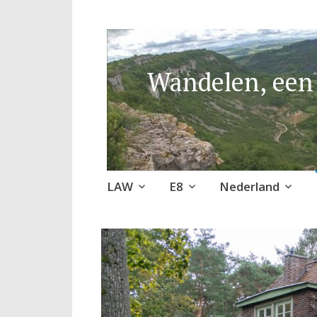
Wandelen, een 
Naar
LAW
E8
Nederland
de
inhoud
springen