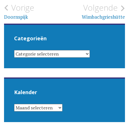
Bericht
Vorige
Volgende
navigatie
Doornspijk
Wimbachgrieshütte
Categorieën
CATEGORIEËN
Kalender
KALENDER