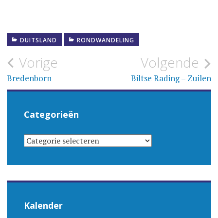
DUITSLAND
RONDWANDELING
Bericht
Vorige
Volgende
navigatie
Bredenborn
Biltse Rading – Zuilen
Categorieën
CATEGORIEËN
Kalender