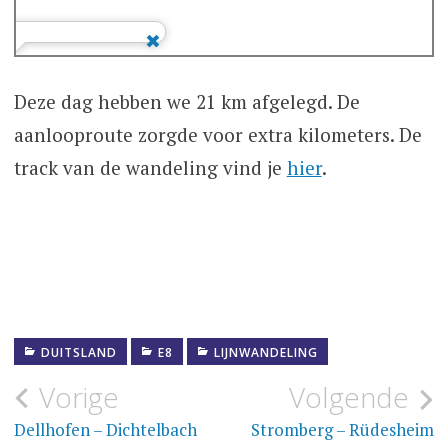
Deze dag hebben we 21 km afgelegd. De
aanlooproute zorgde voor extra kilometers. De
track van de wandeling vind je
hier
.
DUITSLAND
E8
LIJNWANDELING
Bericht
Vorige
Volgende
navigatie
Dellhofen – Dichtelbach
Stromberg – Rüdesheim