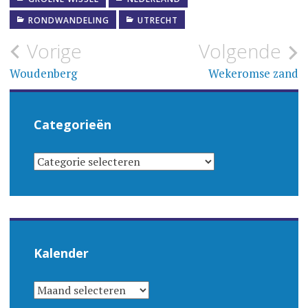
RONDWANDELING
UTRECHT
Bericht
Vorige
Volgende
navigatie
Woudenberg
Wekeromse zand
Categorieën
CATEGORIEËN
Kalender
KALENDER