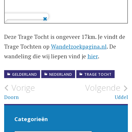
Deze Trage Tocht is ongeveer 17km. Je vindt de
Trage Tochten op
Wandelzoekpagina.nl
. De
wandeling die wij liepen vind je
hier
.
GELDERLAND
NEDERLAND
TRAGE TOCHT
Bericht
Vorige
Volgende
navigatie
Doorn
Uddel
Categorieën