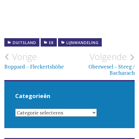
DUITSLAND
E8
LIJNWANDELING
Bericht
Vorige
Volgende
navigatie
Boppard – Fleckertshöhe
Oberwesel – Steeg /
Bacharach
Categorieën
CATEGORIEËN