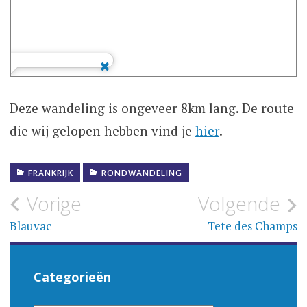
Deze wandeling is ongeveer 8km lang. De route
die wij gelopen hebben vind je
hier
.
FRANKRIJK
RONDWANDELING
Bericht
Vorige
Volgende
navigatie
Blauvac
Tete des Champs
Categorieën