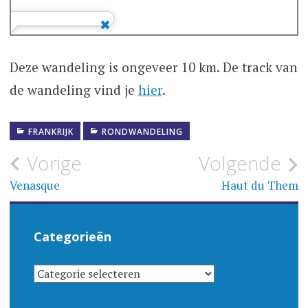
Deze wandeling is ongeveer 10 km. De track van
de wandeling vind je
hier
.
FRANKRIJK
RONDWANDELING
Bericht
Vorige
Volgende
navigatie
Venasque
Haut du Them
Categorieën
CATEGORIEËN