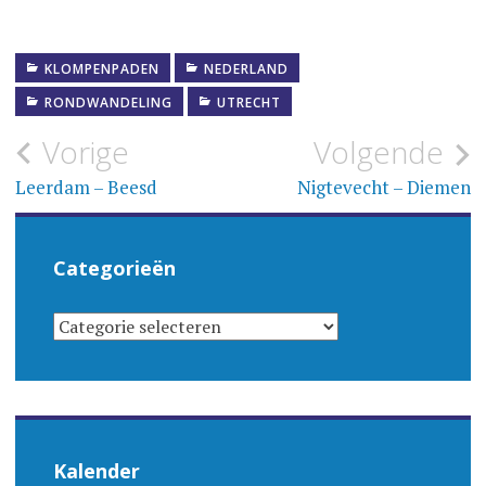
KLOMPENPADEN
NEDERLAND
RONDWANDELING
UTRECHT
Bericht
Vorige
Volgende
navigatie
Leerdam – Beesd
Nigtevecht – Diemen
Categorieën
CATEGORIEËN
Kalender