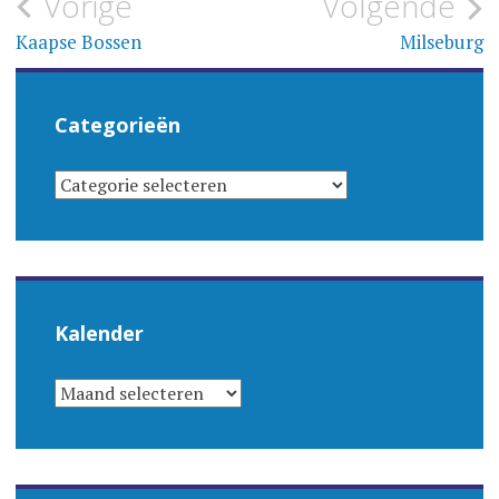
Bericht
Vorige
Volgende
navigatie
Kaapse Bossen
Milseburg
Categorieën
CATEGORIEËN
Kalender
KALENDER