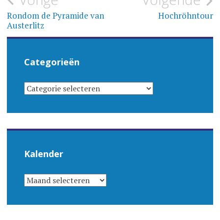
Bericht
navigatie
Rondom de Pyramide van
Hochröhntour
Austerlitz
Categorieën
CATEGORIEËN
Kalender
KALENDER