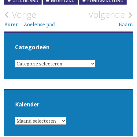
GELDERLAND
NEDERLAND
RONDWANDELING
Bericht
Vorige
Volgende
navigatie
Buren – Zoelense pad
Baarn
Categorieën
CATEGORIEËN
Kalender
KALENDER