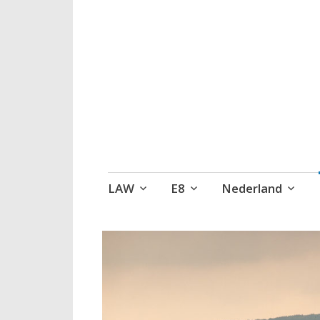
Wandelen, een 
Naar
LAW
E8
Nederland
de
inhoud
springen