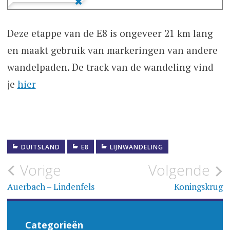
Deze etappe van de E8 is ongeveer 21 km lang
en maakt gebruik van markeringen van andere
wandelpaden. De track van de wandeling vind
je
hier
DUITSLAND
E8
LIJNWANDELING
Bericht
Vorige
Volgende
navigatie
Auerbach – Lindenfels
Koningskrug
Categorieën