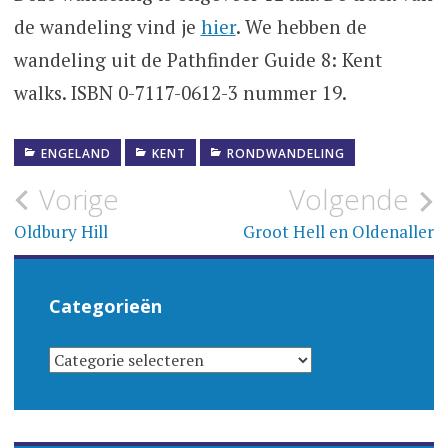
de wandeling vind je
hier
. We hebben de
wandeling uit de Pathfinder Guide 8: Kent
walks. ISBN 0-7117-0612-3 nummer 19.
ENGELAND
KENT
RONDWANDELING
Bericht
Vorige
Volgende
navigatie
Oldbury Hill
Groot Hell en Oldenaller
Categorieën
CATEGORIEËN