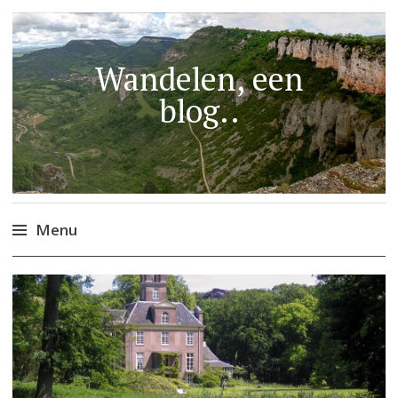
Wandelen, een
blog..
Menu
Naar
de
inhoud
springen