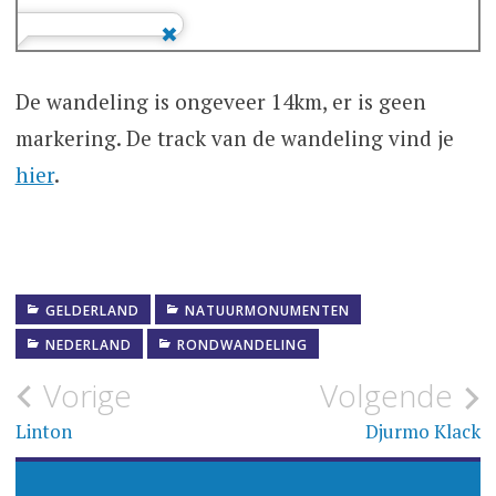
De wandeling is ongeveer 14km, er is geen
markering. De track van de wandeling vind je
hier
.
GELDERLAND
NATUURMONUMENTEN
NEDERLAND
RONDWANDELING
Bericht
Vorige
Volgende
navigatie
Linton
Djurmo Klack