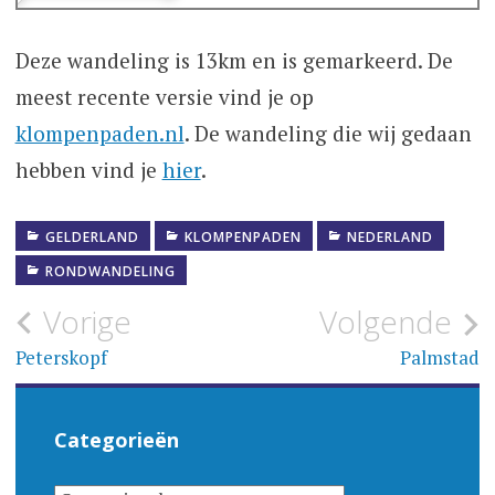
Deze wandeling is 13km en is gemarkeerd. De
meest recente versie vind je op
klompenpaden.nl
. De wandeling die wij gedaan
hebben vind je
hier
.
GELDERLAND
KLOMPENPADEN
NEDERLAND
RONDWANDELING
Bericht
Vorige
Volgende
navigatie
Peterskopf
Palmstad
Categorieën
CATEGORIEËN