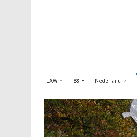
Wandelen, een 
Naar
LAW
E8
Nederland
de
inhoud
springen