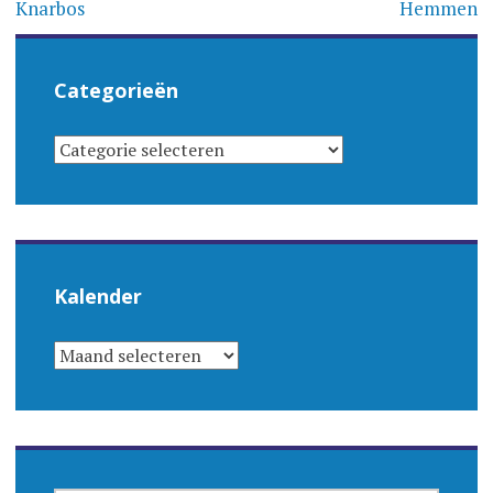
navigatie
Knarbos
Hemmen
Categorieën
CATEGORIEËN
Kalender
KALENDER