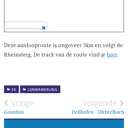
Deze aanlooproute is ongeveer 3km en volgt de
Rheinsteig. De track van de route vind je
hier
.
E8
LIJNWANDELING
Bericht
Vorige
Volgende
navigatie
Gourdon
Dellhofen – Dichtelbach