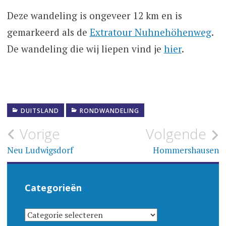
Deze wandeling is ongeveer 12 km en is
gemarkeerd als de
Extratour Nuhnehöhenweg
.
De wandeling die wij liepen vind je
hier
.
DUITSLAND
RONDWANDELING
Bericht
Vorige
Volgende
navigatie
Neu Ludwigsdorf
Hommershausen
Categorieën
CATEGORIEËN