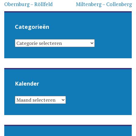
navigatie
Obernburg – Röllfeld
Miltenberg – Collenberg
Categorieën
CATEGORIEËN
Kalender
KALENDER