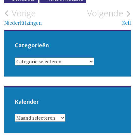
Bericht
Vorige
Volgende
navigatie
Niederlützingen
Kell
Categorieën
CATEGORIEËN
Kalender
KALENDER