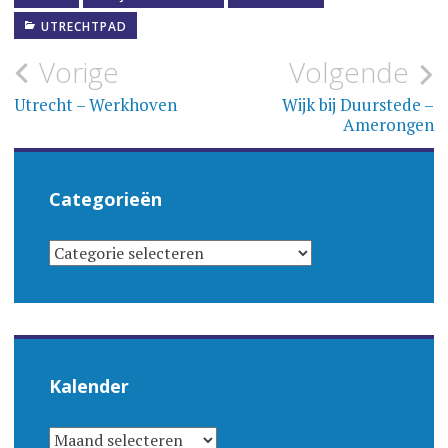
UTRECHTPAD
Bericht
Vorige
Volgende
navigatie
Utrecht – Werkhoven
Wijk bij Duurstede –
Amerongen
Categorieën
CATEGORIEËN
Kalender
KALENDER