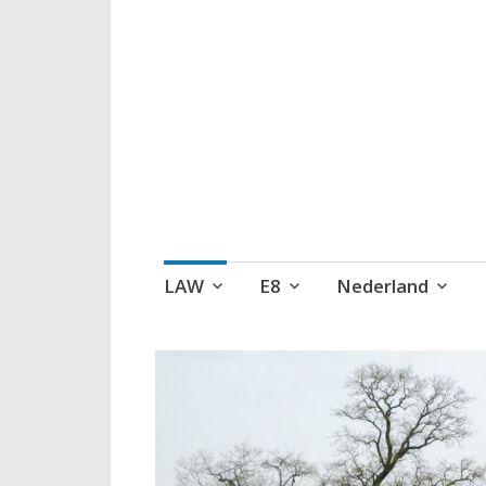
Wandelen, een 
Naar
LAW
E8
Nederland
de
inhoud
springen