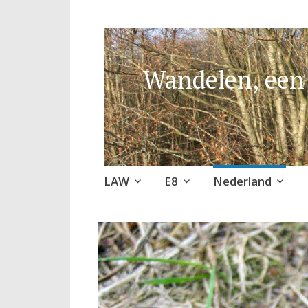
Wandelen, een 
Naar
LAW
E8
Nederland
de
inhoud
springen