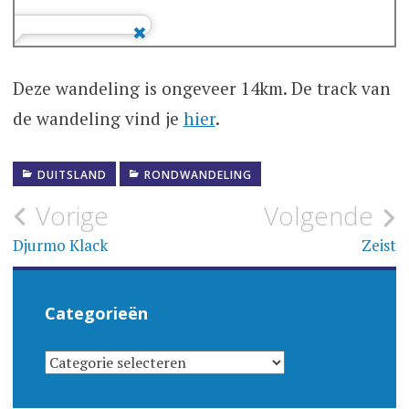
Deze wandeling is ongeveer 14km. De track van
de wandeling vind je
hier
.
DUITSLAND
RONDWANDELING
Bericht
Vorige
Volgende
navigatie
Djurmo Klack
Zeist
Categorieën
CATEGORIEËN