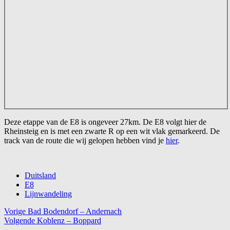
Deze etappe van de E8 is ongeveer 27km. De E8 volgt hier de
Rheinsteig en is met een zwarte R op een wit vlak gemarkeerd. De
track van de route die wij gelopen hebben vind je
hier
.
Duitsland
E8
Lijnwandeling
Bericht
Vorige
Bad Bodendorf – Andernach
Volgende
Koblenz – Boppard
navigatie