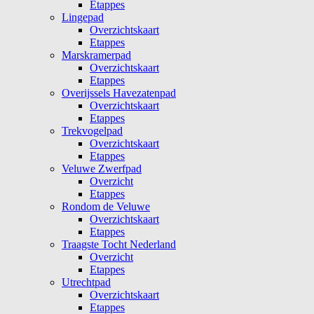
Etappes
Lingepad
Overzichtskaart
Etappes
Marskramerpad
Overzichtskaart
Etappes
Overijssels Havezatenpad
Overzichtskaart
Etappes
Trekvogelpad
Overzichtskaart
Etappes
Veluwe Zwerfpad
Overzicht
Etappes
Rondom de Veluwe
Overzichtskaart
Etappes
Traagste Tocht Nederland
Overzicht
Etappes
Utrechtpad
Overzichtskaart
Etappes