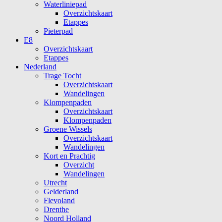
Waterliniepad
Overzichtskaart
Etappes
Pieterpad
E8
Overzichtskaart
Etappes
Nederland
Trage Tocht
Overzichtskaart
Wandelingen
Klompenpaden
Overzichtskaart
Klompenpaden
Groene Wissels
Overzichtskaart
Wandelingen
Kort en Prachtig
Overzicht
Wandelingen
Utrecht
Gelderland
Flevoland
Drenthe
Noord Holland