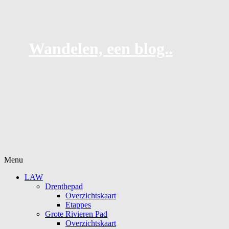
Wandelen, een blog..
Naar
Menu
de
LAW
inhoud
Drenthepad
springen
Overzichtskaart
Etappes
Grote Rivieren Pad
Overzichtskaart